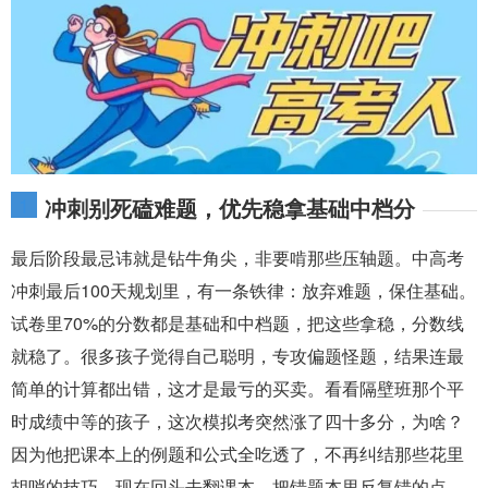
1
冲刺别死磕难题，优先稳拿基础中档分
最后阶段最忌讳就是钻牛角尖，非要啃那些压轴题。中高考
冲刺最后100天规划里，有一条铁律：放弃难题，保住基础。
试卷里70%的分数都是基础和中档题，把这些拿稳，分数线
就稳了。很多孩子觉得自己聪明，专攻偏题怪题，结果连最
简单的计算都出错，这才是最亏的买卖。看看隔壁班那个平
时成绩中等的孩子，这次模拟考突然涨了四十多分，为啥？
因为他把课本上的例题和公式全吃透了，不再纠结那些花里
胡哨的技巧。现在回头去翻课本，把错题本里反复错的点，