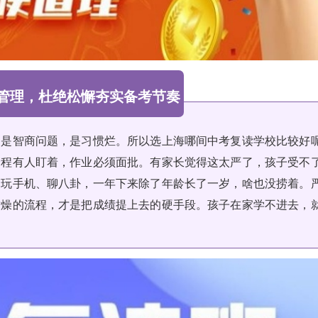
管理，杜绝松懈夯实备考节奏
不是智商问题，是习惯烂。所以选上海哪间中考复读学校比较好
全程有人盯着，作业必须面批。有家长觉得这太严了，孩子受不
，玩手机、聊八卦，一年下来除了年龄长了一岁，啥也没捞着。
枯燥的流程，才是把成绩提上去的硬手段。孩子在家学不进去，