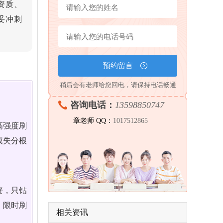
资质、
妥冲刺
稍后会有老师给您回电，请保持电话畅通
咨询电话：
13598850747
章老师 QQ：
1017512865
高强度刷
模失分根
资，只钻
、限时刷
相关资讯