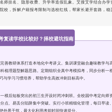
名师挂名、隐形收费、升学率造假乱象。艾搜艾学结合办学
院校，拆解户籍报考限制与选校红线，帮家长避开套路，稳
所中考复读学校比较好？择校避坑指南
托完善教研体系打造本地化中考讲义。集训课堂融合趣味教学与
理科梳理题型解题思路。定期组织全真中考模拟考，同步分析一
巧与学习习惯培养，帮助学生高效冲刺目标高中。
为一模后短板突出的初三生开设封闭冲刺班。全校园中考定向师
得分点、易丢分陷阱集中突破。实行小班精细化管理，每日早读
绝外界干扰，最大化利用考前时间快速提分。