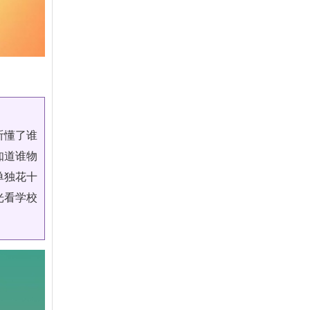
听懂了谁
知道谁物
单独花十
光看学校