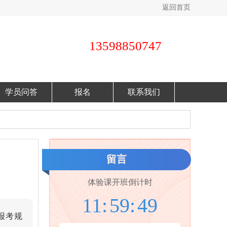
返回首页
13598850747
学员问答
报名
联系我们
留言
体验课开班倒计时
11:
59:
48
报考规