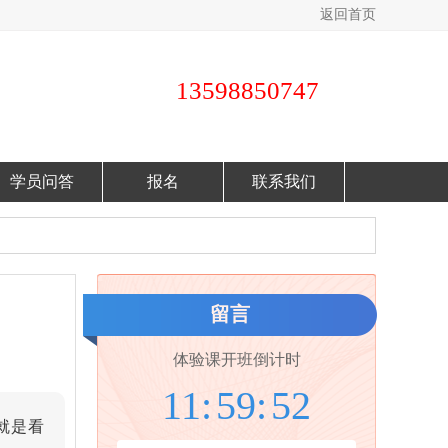
返回首页
13598850747
学员问答
报名
联系我们
留言
体验课开班倒计时
11:
59:
50
就是看