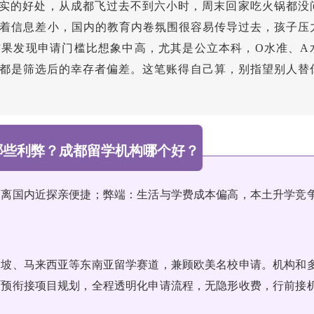
实打实的好处，从成都飞过去不到六小时，周末回家吃火锅都没
着信息差小，国内的教育内卷氛围很容易传导过去，孩子压
结果发现申请门槛比想象中高，尤其是公立本科，O水准、A
那都是筛选后的幸存者偏差。这笔账得自己算，别指望别人替
哪些利弊？成都留学机构哪个好？
、离国内近探亲便捷；弊端：生活与学费成本偏高，本土升学竞
加坡、马来西亚等东南亚留学赛道，兼顾欧美名校申请。机构和
硕预衔接项目规划，全程透明化申请流程，无隐形收费，行前接