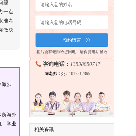
问题，
力一点
水准考
你做决
稍后会有老师给您回电，请保持电话畅通
咨询电话：
13598850747
陈老师 QQ：
1017512865
争激烈，
多所海外
机、学业
相关资讯