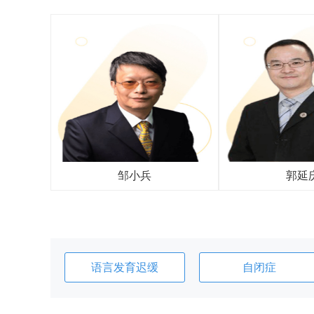
邹小兵
郭延
语言发育迟缓
自闭症