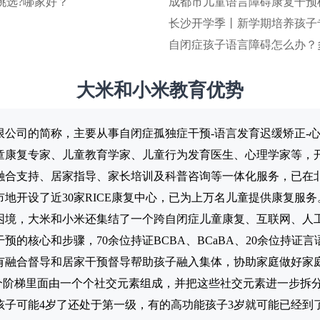
挑选?哪家好？
成都市儿童语言障碍康复干预
长沙开学季丨新学期培养孩子
自闭症孩子语言障碍怎么办？
大米和小米教育优势
限公司的简称，主要从事自闭症孤独症干预-语言发育迟缓矫正-
康复专家、儿童教育学家、儿童行为发育医生、心理学家等，开
融合支持、居家指导、家长培训及科普咨询等一体化服务，已在
地开设了近30家RICE康复中心，已为上万名儿童提供康复服务
困境，大米和小米还集结了一个跨自闭症儿童康复、互联网、人
预的核心和步骤，70余位持证BCBA、BCaBA、20余位持证
还有融合督导和居家干预督导帮助孩子融入集体，协助家庭做好家庭
个阶梯里面由一个个社交元素组成，并把这些社交元素进一步拆分为
子可能4岁了还处于第一级，有的高功能孩子3岁就可能已经到了