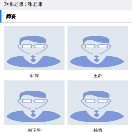
联系老师：张老师
师资
郭辉
王舒
郭正平
孙勇