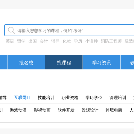
英语
留学
出国
会计
辅导
化妆
学历
小语种
消防工程师
建造
搜名校
找课程
学习资讯
辅导
互联网IT
技能培训
职业资格
学历学位
管理培训
I
游戏动漫
影视动画
软件开发
景观设计
跨境电商
人