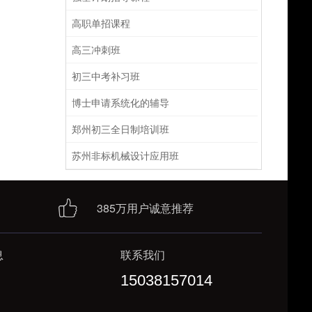
高职单招课程
高三冲刺班
初三中考补习班
博士申请系统化的辅导
郑州初三全日制培训班
苏州非标机械设计应用班
385万用户诚意推荐
息
联系我们
15038157014