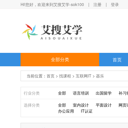
Hi!您好，欢迎来到艾搜艾学-sok100
|
注册
|
登录
全部分类
首页
当前位置：
首页
>
找课程
>
互联网IT
>
器乐
行业分类
全部
语言培训
出国留学
补习
选择分类
全部
室内设计
平面设计
网页U
办公应用
IT认证
找课程