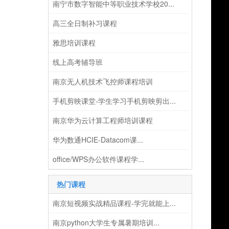
南宁市数字智能中等职业技术学校20...
高三全日制补习课程
雅思培训课程
线上高考辅导班
南京无人机技术飞控师课程培训
手机剪映课堂-学生学习手机剪映剪出...
南京华为云计算工程师培训课程
华为数通HCIE-Datacom课...
office/WPS办公软件课程学...
热门课程
南京短视频实战精品课程-学完就能上...
南京python大学生专属暑期培训...