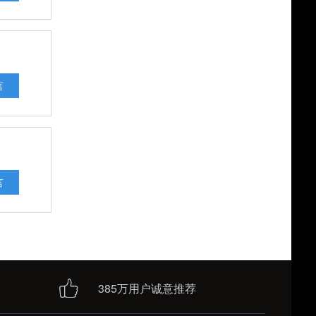
言
言
385万用户诚意推荐