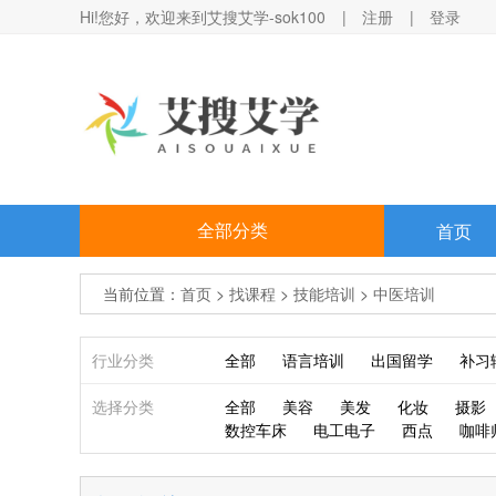
Hi!您好，欢迎来到艾搜艾学-sok100
|
注册
|
登录
全部分类
首页
当前位置：
首页
>
找课程
>
技能培训
>
中医培训
行业分类
全部
语言培训
出国留学
补习
选择分类
全部
美容
美发
化妆
摄影
数控车床
电工电子
西点
咖啡
找课程