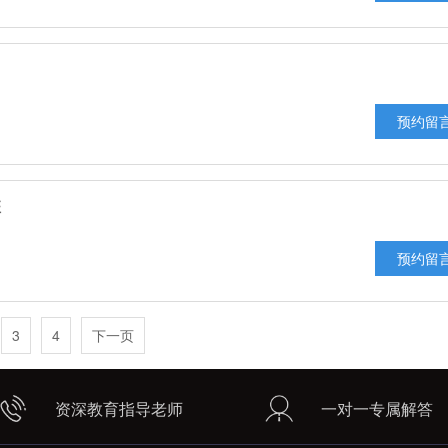
预约留
班
预约留
3
4
下一页
资深教育指导老师
一对一专属解答