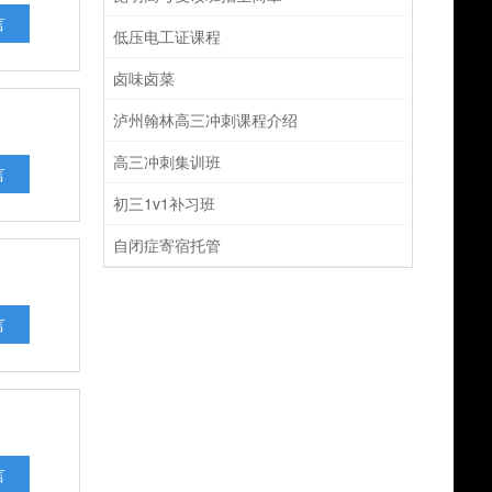
言
低压电工证课程
卤味卤菜
泸州翰林高三冲刺课程介绍
高三冲刺集训班
言
初三1v1补习班
自闭症寄宿托管
言
言