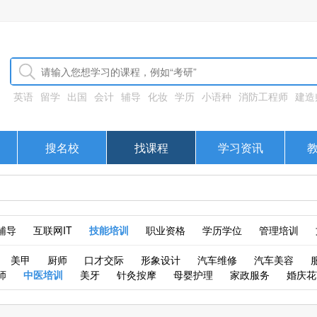
英语
留学
出国
会计
辅导
化妆
学历
小语种
消防工程师
建造
搜名校
找课程
学习资讯
辅导
互联网IT
技能培训
职业资格
学历学位
管理培训
美甲
厨师
口才交际
形象设计
汽车维修
汽车美容
师
中医培训
美牙
针灸按摩
母婴护理
家政服务
婚庆花