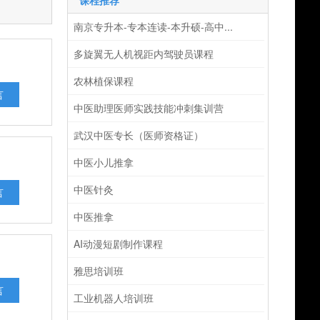
课程推荐
南京专升本-专本连读-本升硕-高中...
多旋翼无人机视距内驾驶员课程
农林植保课程
言
中医助理医师实践技能冲刺集训营
武汉中医专长（医师资格证）
中医小儿推拿
中医针灸
言
中医推拿
AI动漫短剧制作课程
雅思培训班
言
工业机器人培训班