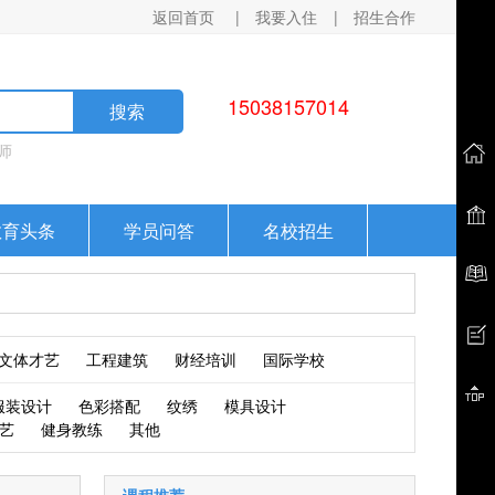
返回首页
|
我要入住
|
招生合作
15038157014
搜索
师
教育头条
学员问答
名校招生
文体才艺
工程建筑
财经培训
国际学校
服装设计
色彩搭配
纹绣
模具设计
艺
健身教练
其他