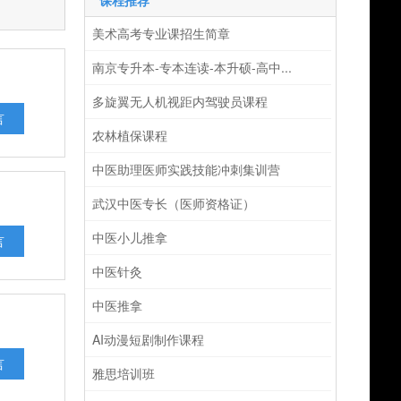
课程推荐
美术高考专业课招生简章
南京专升本-专本连读-本升硕-高中...
多旋翼无人机视距内驾驶员课程
言
农林植保课程
中医助理医师实践技能冲刺集训营
武汉中医专长（医师资格证）
中医小儿推拿
言
中医针灸
中医推拿
AI动漫短剧制作课程
言
雅思培训班