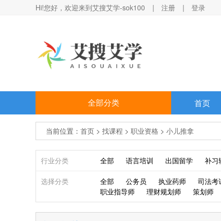
Hi!您好，欢迎来到艾搜艾学-sok100
|
注册
|
登录
全部分类
首页
当前位置：
首页
>
找课程
>
职业资格
>
小儿推拿
行业分类
全部
语言培训
出国留学
补习
选择分类
全部
公务员
执业药师
司法考
职业指导师
理财规划师
策划师
找课程