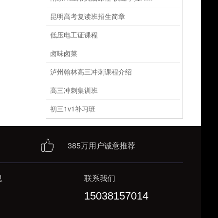
昆明高考复读班招生简章
低压电工证课程
卤味卤菜
泸州翰林高三冲刺课程介绍
高三冲刺集训班
初三1v1补习班
385万用户诚意推荐
息
联系我们
15038157014