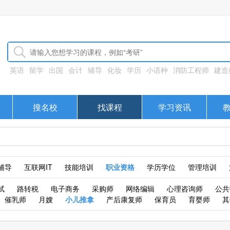
英语
留学
出国
会计
辅导
化妆
学历
小语种
消防工程师
建造
搜名校
找课程
学习资讯
辅导
互联网IT
技能培训
职业资格
学历学位
管理培训
试
路转税
电子商务
采购师
网络编辑
心理咨询师
公共
催乳师
月嫂
小儿推拿
产后康复师
保育员
育婴师
其