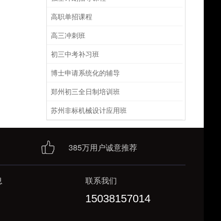
高职单招课程
高三冲刺班
初三中考补习班
博士申请系统化的辅导
郑州初三全日制培训班
苏州非标机械设计应用班
385万用户诚意推荐
息
联系我们
15038157014