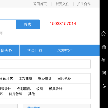
返回首页
|
我要入住
|
招生合作
15038157014
搜索
师
教育头条
学员问答
名校招生
文体才艺
工程建筑
财经培训
国际学校
服装设计
色彩搭配
纹绣
模具设计
艺
健身教练
其他