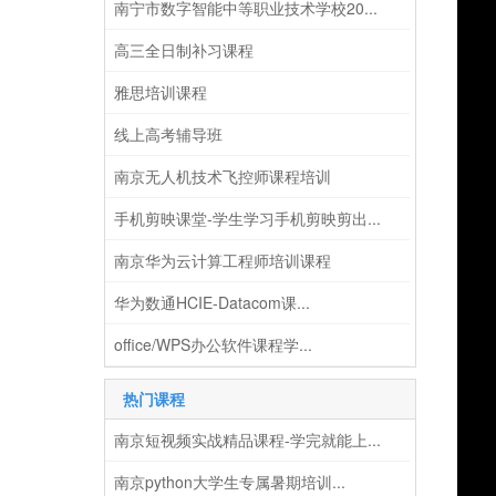
南宁市数字智能中等职业技术学校20...
高三全日制补习课程
雅思培训课程
线上高考辅导班
南京无人机技术飞控师课程培训
手机剪映课堂-学生学习手机剪映剪出...
南京华为云计算工程师培训课程
华为数通HCIE-Datacom课...
office/WPS办公软件课程学...
热门课程
南京短视频实战精品课程-学完就能上...
南京python大学生专属暑期培训...