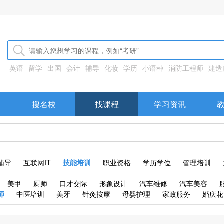
英语
留学
出国
会计
辅导
化妆
学历
小语种
消防工程师
建造
搜名校
找课程
学习资讯
辅导
互联网IT
技能培训
职业资格
学历学位
管理培训
美甲
厨师
口才交际
形象设计
汽车维修
汽车美容
师
中医培训
美牙
针灸按摩
母婴护理
家政服务
婚庆花