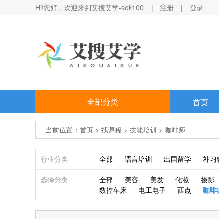
Hi!您好，欢迎来到艾搜艾学-sok100
|
注册
|
登录
全部分类
首页
当前位置：
首页
>
找课程
>
技能培训
>
咖啡师
行业分类
全部
语言培训
出国留学
补习
选择分类
全部
美容
美发
化妆
摄影
数控车床
电工电子
西点
咖啡
找课程