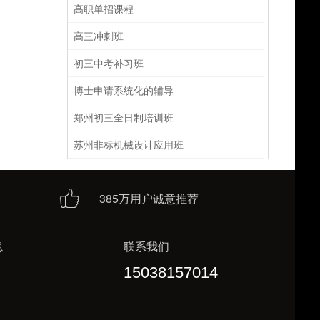
高职单招课程
高三冲刺班
初三中考补习班
博士申请系统化的辅导
郑州初三全日制培训班
苏州非标机械设计应用班
385万用户诚意推荐
息
联系我们
15038157014