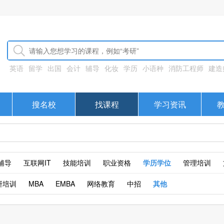
英语
留学
出国
会计
辅导
化妆
学历
小语种
消防工程师
建造
搜名校
找课程
学习资讯
辅导
互联网IT
技能培训
职业资格
学历学位
管理培训
研培训
MBA
EMBA
网络教育
中招
其他