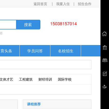
返回首页
|
我要入住
|
招生合作
15038157014
搜索
师
教育头条
学员问答
名校招生
文体才艺
工程建筑
财经培训
国际学校
课程推荐