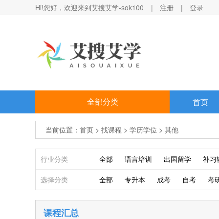
Hi!您好，欢迎来到艾搜艾学-sok100
|
注册
|
登录
全部分类
首页
当前位置：
首页
>
找课程
>
学历学位
>
其他
行业分类
全部
语言培训
出国留学
补习
选择分类
全部
专升本
成考
自考
考
找课程
课程汇总